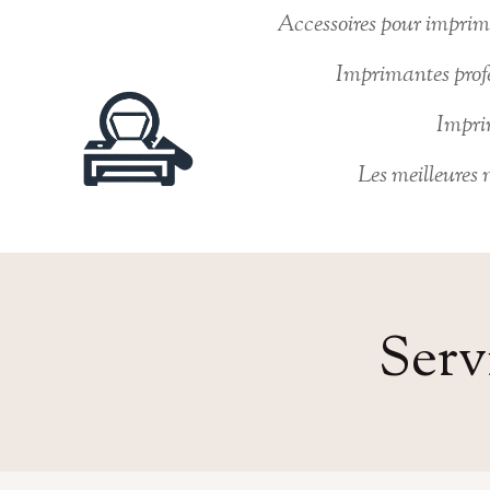
Aller
Accessoires pour imprima
au
Imprimantes profe
contenu
Imprim
Les meilleures
Serv