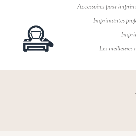
Skip
Accessoires pour imprima
to
Imprimantes profe
content
Imprim
Les meilleures