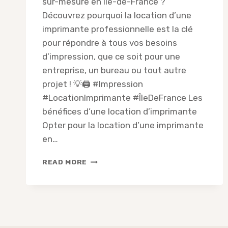
sur-mesure en Île-de-France ?
Découvrez pourquoi la location d’une
imprimante professionnelle est la clé
pour répondre à tous vos besoins
d’impression, que ce soit pour une
entreprise, un bureau ou tout autre
projet ! 💡🖨️ #Impression
#LocationImprimante #ÎleDeFrance Les
bénéfices d’une location d’imprimante
Opter pour la location d’une imprimante
en…
POURQUOI
READ MORE
LOUER
UNE
IMPRIMANTE
EN
ÎLE-
DE-