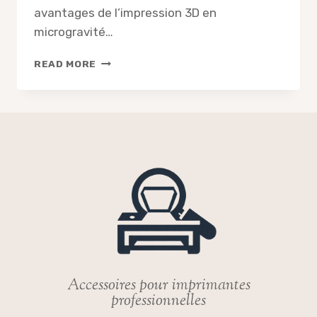
avantages de l’impression 3D en
microgravité…
COMMENT
READ MORE
UNE
IMPRIMANTE
3D
ENVOYÉE
DANS
L’ESPACE
PEUT-
ELLE
RÉVOLUTIONNER
L’EXPLORATION
SPATIALE
?
Accessoires pour imprimantes
professionnelles