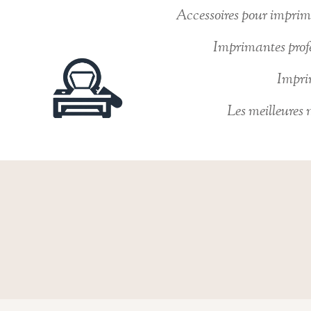
Skip
Accessoires pour imprima
to
Imprimantes profe
content
Imprim
Les meilleures