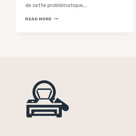
de cette problématique,…
PHOTOCOPIEUR
READ MORE
:
COMMENT
GÉRER
LES
FACTURES
ET
LE
RELEVÉ
DES
COPIES
CHAQUE
TRIMESTRE
?