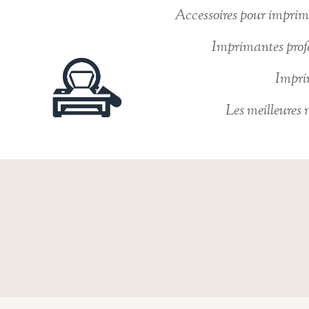
Skip
Accessoires pour imprima
to
Imprimantes profe
content
Imprim
Les meilleures