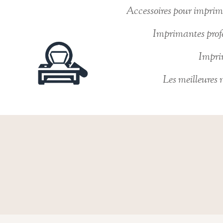
Skip
Accessoires pour imprima
to
Imprimantes profe
content
Imprim
Les meilleures