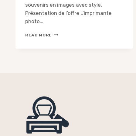
souvenirs en images avec style.
Présentation de l’offre L’imprimante
photo…
COMMENT
READ MORE
OBTENIR
L’IMPRIMANTE
PHOTO
PORTABLE
FUJIFILM
INSTAX
SQUARE
LINK
“5
ÉTOILES”
À
-24%
?
DÉCOUVREZ
LE
BON