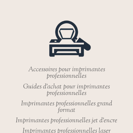
COMMENT
TSC
AUTO
ID
A
RÉVOLUTIONNÉ
L’IMPRESSION
INDUSTRIELLE
DANS
LES
ESPACES
Accessoires pour imprimantes
RESTREINTS
professionnelles
!
Guides d’achat pour imprimantes
professionnelles
Imprimantes professionnelles grand
format
Imprimantes professionnelles jet d’encre
Imprimantes professionnelles laser