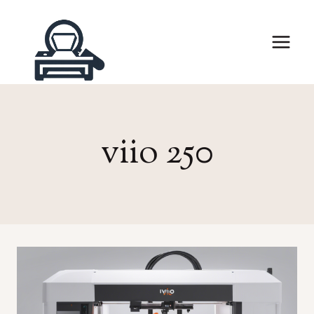
Skip
to
content
viio 250