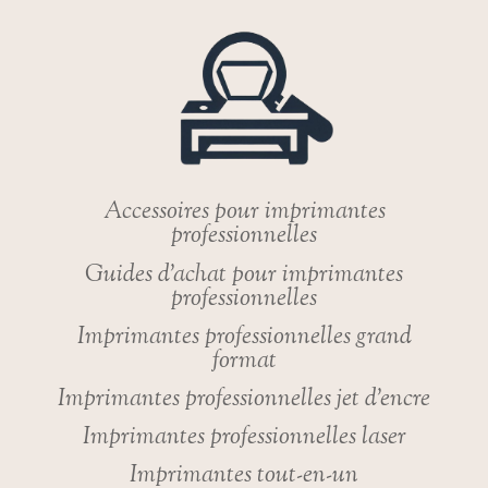
AVEC
LA
NOUVELLE
IMPRIMANTE
GRAND
FORMAT
VIIO
250
DE
Accessoires pour imprimantes
BIGREP
professionnelles
!
Guides d’achat pour imprimantes
professionnelles
Imprimantes professionnelles grand
format
Imprimantes professionnelles jet d’encre
Imprimantes professionnelles laser
Imprimantes tout-en-un