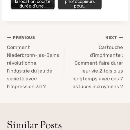
la location courte
photocopieurs
durée d'une…
pour…
Post
PREVIOUS
NEXT
navigation
Comment
Cartouche
Niederbronn-les-Bains
d’imprimante :
révolutionne
Comment faire durer
l’industrie du jeu de
leur vie 2 fois plus
société avec
longtemps avec ces 7
l’impression 3D ?
astuces incroyables ?
Similar Posts