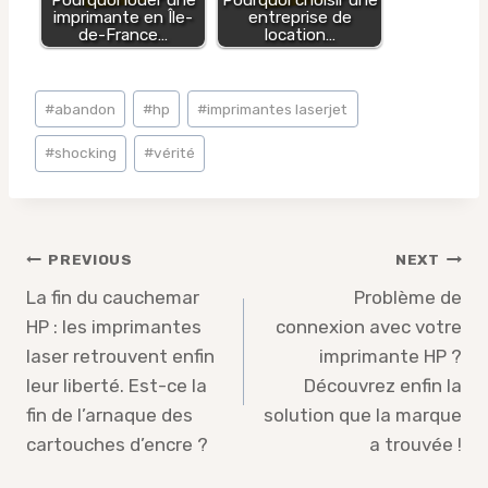
Pourquoi louer une
Pourquoi choisir une
imprimante en Île-
entreprise de
de-France…
location…
Post
#
abandon
#
hp
#
imprimantes laserjet
Tags:
#
shocking
#
vérité
Post
PREVIOUS
NEXT
navigation
La fin du cauchemar
Problème de
HP : les imprimantes
connexion avec votre
laser retrouvent enfin
imprimante HP ?
leur liberté. Est-ce la
Découvrez enfin la
fin de l’arnaque des
solution que la marque
cartouches d’encre ?
a trouvée !