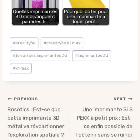
Quelles imprimantes
Pourquoi opter pour
3D se distinguent
une imprimante à
parmi les 5…
louer peut…
Post
#
creality3d
#
creality3d k1 max
Tags:
#
ferrari des imprimantes 3d
#
imprimantes 3d
#
k1 max
Post
PREVIOUS
NEXT
navigation
Rosotics : Est-ce que
Une imprimante SLS
cette imprimante 3D
PEKK à petit prix : Est-
métal va révolutionner
ce enfin possible de
l’exploration spatiale ?
l’obtenir sans se ruiner