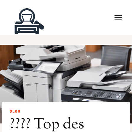
Skip
to
content
BLOG
???? Top des