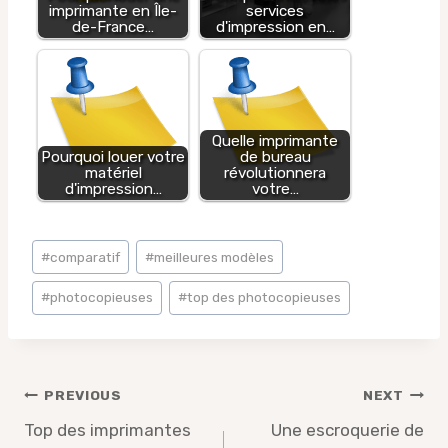
imprimante en Île-
services
de-France…
d'impression en…
Quelle imprimante
Pourquoi louer votre
de bureau
matériel
révolutionnera
d'impression…
votre…
Post
#
comparatif
#
meilleures modèles
Tags:
#
photocopieuses
#
top des photocopieuses
Post
PREVIOUS
NEXT
navigation
Top des imprimantes
Une escroquerie de